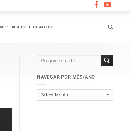
RA
DICAS
CONTATOS
NAVEGAR POR MÊS/ANO
Navegar
por
mês/ano