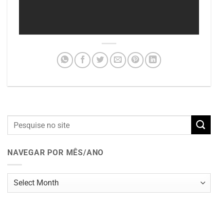
NAVEGAR POR MÊS/ANO
Navegar
por
mês/ano