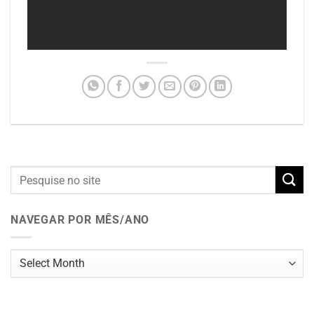
NAVEGAR POR MÊS/ANO
Navegar
por
mês/ano