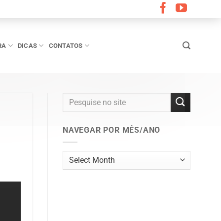
RA
DICAS
CONTATOS
NAVEGAR POR MÊS/ANO
Navegar
por
mês/ano