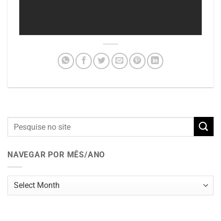
NAVEGAR POR MÊS/ANO
Navegar
por
mês/ano