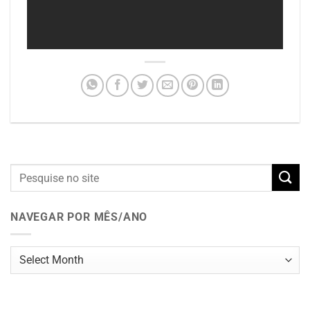
NAVEGAR POR MÊS/ANO
Navegar
por
mês/ano