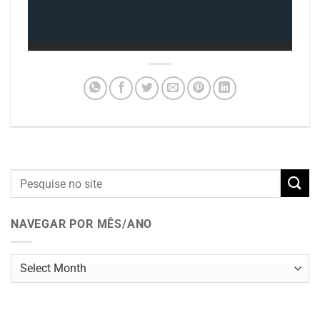
NAVEGAR POR MÊS/ANO
Navegar
por
mês/ano