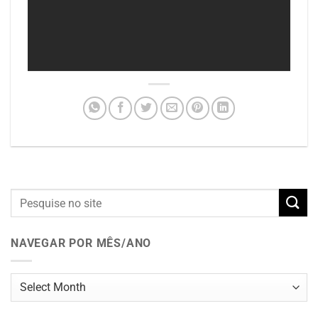
NAVEGAR POR MÊS/ANO
Navegar
por
mês/ano