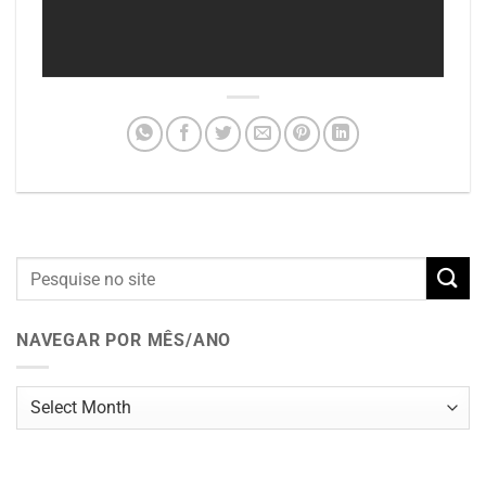
NAVEGAR POR MÊS/ANO
Navegar
por
mês/ano