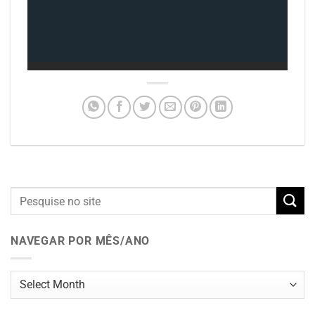
NAVEGAR POR MÊS/ANO
Navegar
por
mês/ano