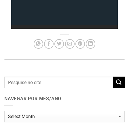
NAVEGAR POR MÊS/ANO
Navegar
por
mês/ano