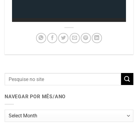
NAVEGAR POR MÊS/ANO
Navegar
por
mês/ano