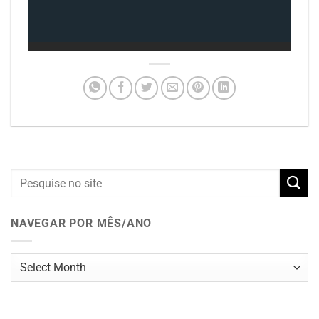
NAVEGAR POR MÊS/ANO
Navegar
por
mês/ano