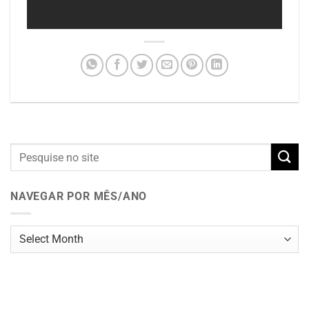
NAVEGAR POR MÊS/ANO
Navegar
por
mês/ano