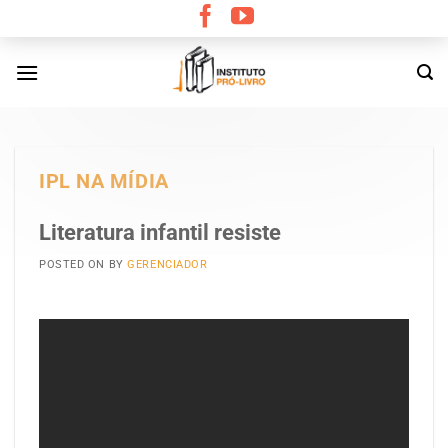
Skip
to
content
IPL NA MÍDIA
Literatura infantil resiste
POSTED ON
BY
GERENCIADOR