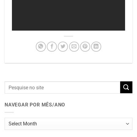
NAVEGAR POR MÊS/ANO
Navegar
por
mês/ano