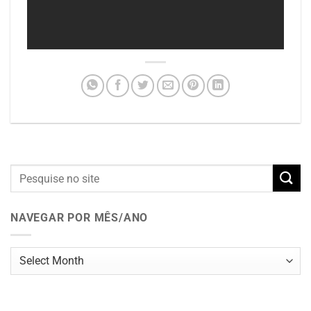
NAVEGAR POR MÊS/ANO
Navegar
por
mês/ano