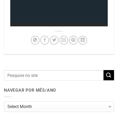
NAVEGAR POR MÊS/ANO
Navegar
por
mês/ano