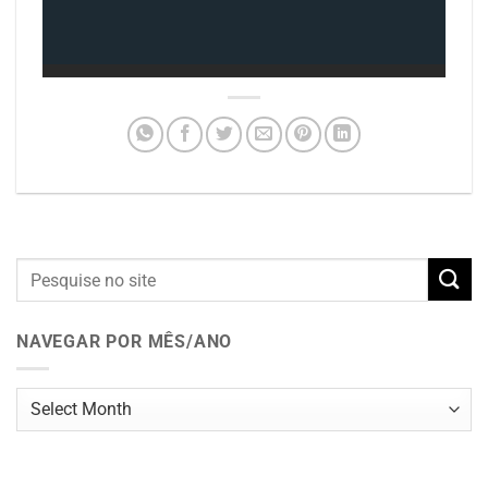
NAVEGAR POR MÊS/ANO
Navegar
por
mês/ano