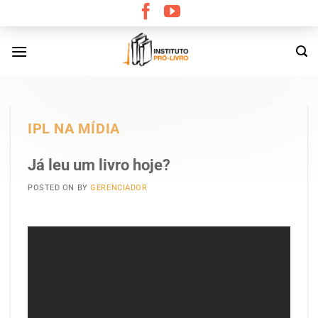
Skip
to
content
IPL NA MÍDIA
Já leu um livro hoje?
POSTED ON
BY
GERENCIADOR