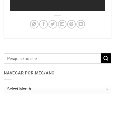
NAVEGAR POR MÊS/ANO
Navegar
por
mês/ano