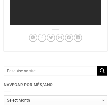
NAVEGAR POR MÊS/ANO
Navegar
por
mês/ano