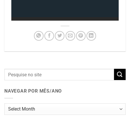
NAVEGAR POR MÊS/ANO
Navegar
por
mês/ano