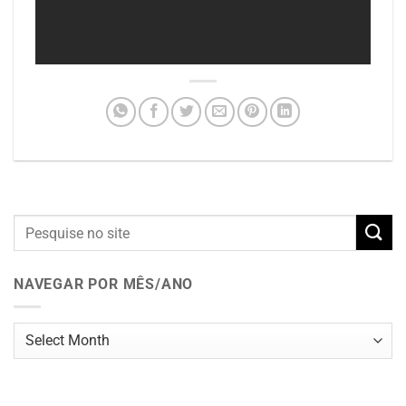
NAVEGAR POR MÊS/ANO
Navegar
por
mês/ano