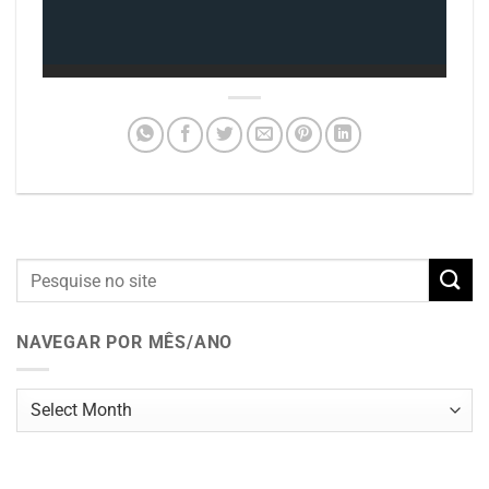
NAVEGAR POR MÊS/ANO
Navegar
por
mês/ano