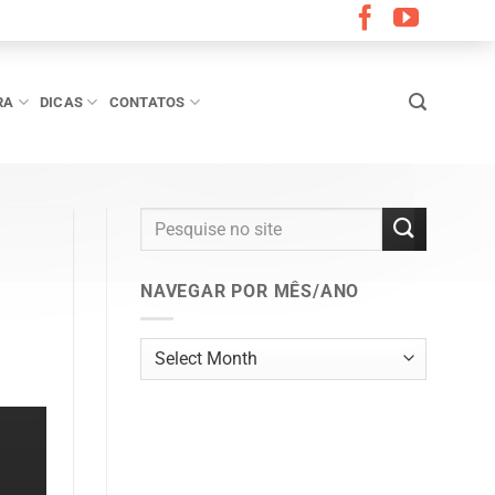
RA
DICAS
CONTATOS
NAVEGAR POR MÊS/ANO
Navegar
por
mês/ano