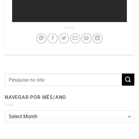
NAVEGAR POR MÊS/ANO
Navegar
por
mês/ano