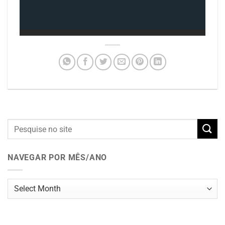
NAVEGAR POR MÊS/ANO
Navegar
por
mês/ano