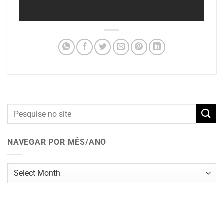
NAVEGAR POR MÊS/ANO
Navegar
por
mês/ano