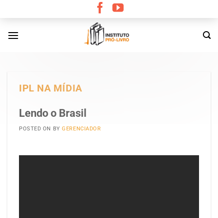
Skip
to
content
IPL NA MÍDIA
Lendo o Brasil
POSTED ON
BY
GERENCIADOR