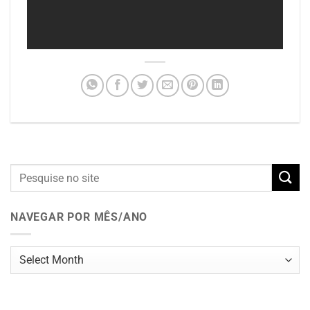
NAVEGAR POR MÊS/ANO
Navegar
por
mês/ano