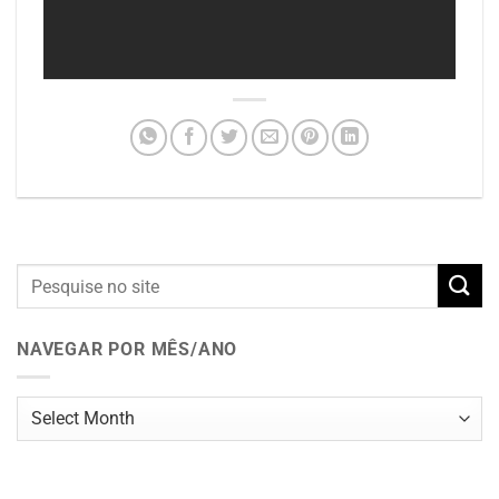
NAVEGAR POR MÊS/ANO
Navegar
por
mês/ano