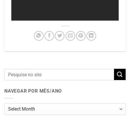
NAVEGAR POR MÊS/ANO
Navegar
por
mês/ano