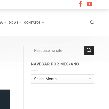
RA
DICAS
CONTATOS
NAVEGAR POR MÊS/ANO
Navegar
por
mês/ano