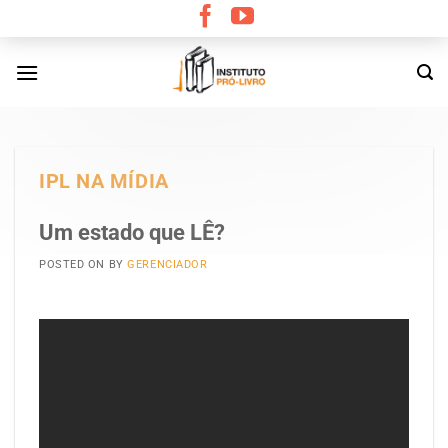
Skip
to
content
IPL NA MÍDIA
Um estado que LÊ?
POSTED ON
BY
GERENCIADOR