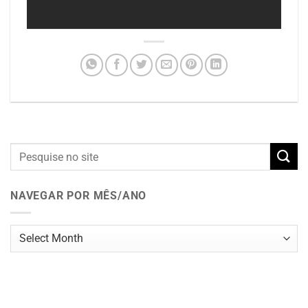
NAVEGAR POR MÊS/ANO
Navegar
por
mês/ano