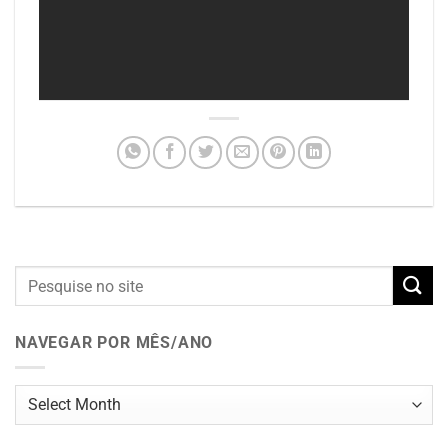
NAVEGAR POR MÊS/ANO
Navegar
por
mês/ano