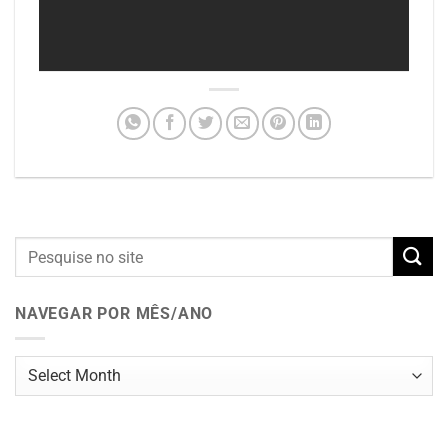
NAVEGAR POR MÊS/ANO
Navegar
por
mês/ano