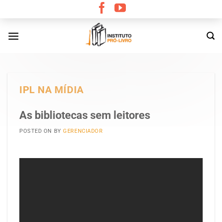
Skip
to
content
IPL NA MÍDIA
As bibliotecas sem leitores
POSTED ON
BY
GERENCIADOR