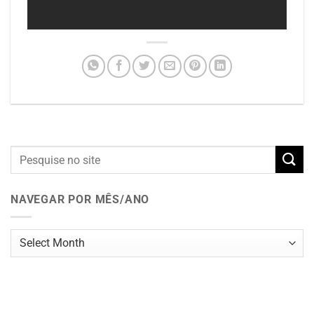
NAVEGAR POR MÊS/ANO
Navegar
por
mês/ano