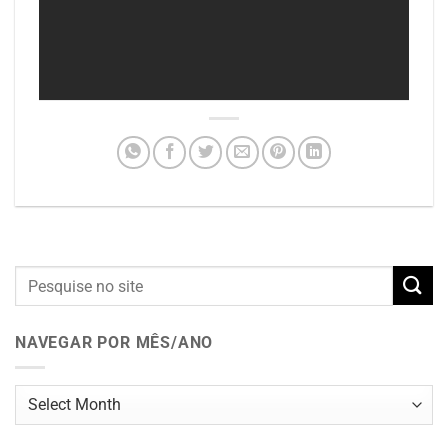
NAVEGAR POR MÊS/ANO
Navegar
por
mês/ano