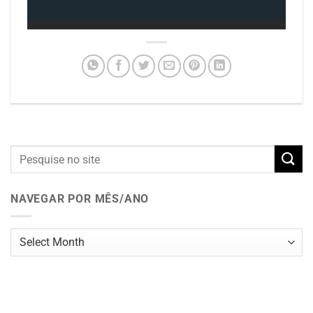
NAVEGAR POR MÊS/ANO
Navegar
por
mês/ano