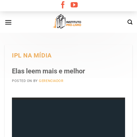
Skip
to
content
IPL NA MÍDIA
Elas leem mais e melhor
POSTED ON
BY
GERENCIADOR