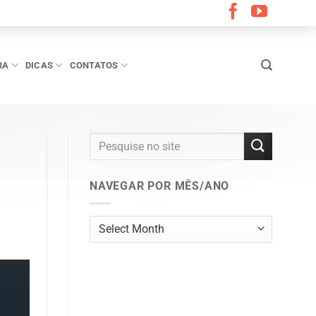
RA
DICAS
CONTATOS
NAVEGAR POR MÊS/ANO
Navegar
por
mês/ano