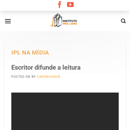
Skip
to
content
IPL NA MÍDIA
Escritor difunde a leitura
POSTED ON
BY
GERENCIADOR