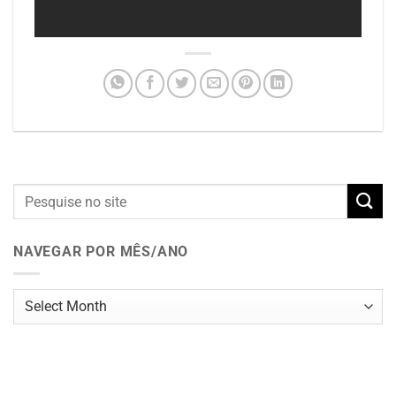
NAVEGAR POR MÊS/ANO
Navegar
por
mês/ano