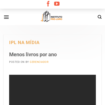
Skip
to
content
IPL NA MÍDIA
Menos livros por ano
POSTED ON
BY
GERENCIADOR