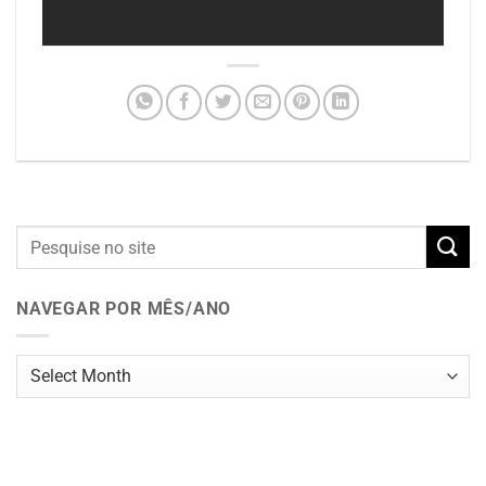
NAVEGAR POR MÊS/ANO
Navegar
por
mês/ano