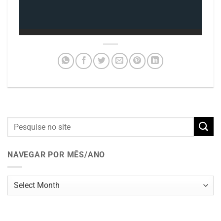
NAVEGAR POR MÊS/ANO
Navegar
por
mês/ano