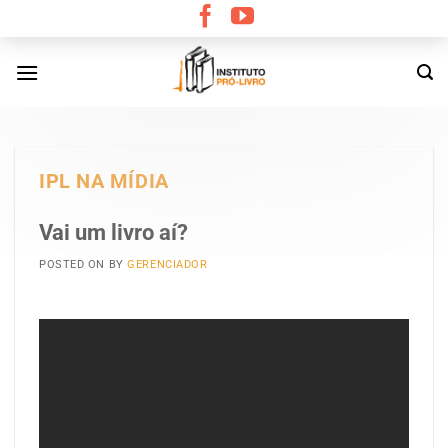
Skip
to
content
IPL NA MÍDIA
Vai um livro aí?
POSTED ON
BY
GERENCIADOR