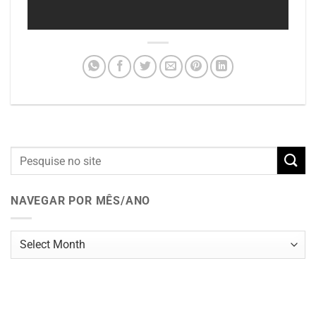
NAVEGAR POR MÊS/ANO
Navegar
por
mês/ano