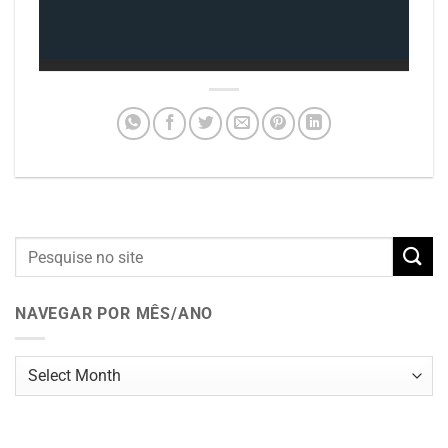
NAVEGAR POR MÊS/ANO
Navegar
por
mês/ano