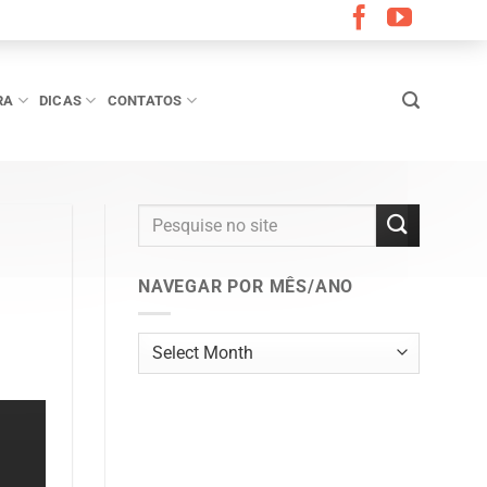
RA
DICAS
CONTATOS
NAVEGAR POR MÊS/ANO
Navegar
por
mês/ano