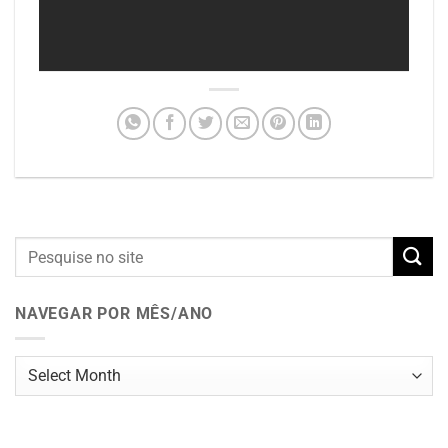
NAVEGAR POR MÊS/ANO
Navegar
por
mês/ano