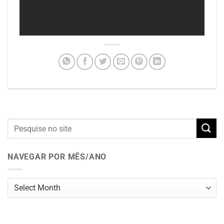
NAVEGAR POR MÊS/ANO
Navegar
por
mês/ano