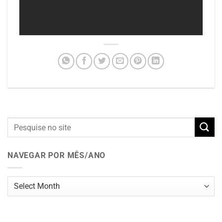
NAVEGAR POR MÊS/ANO
Navegar
por
mês/ano