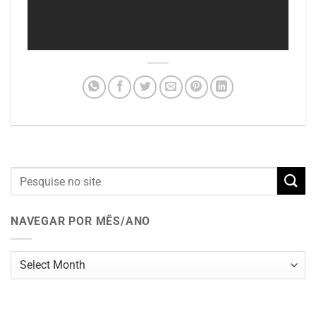
NAVEGAR POR MÊS/ANO
Navegar
por
mês/ano