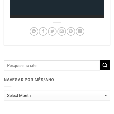
NAVEGAR POR MÊS/ANO
Navegar
por
mês/ano