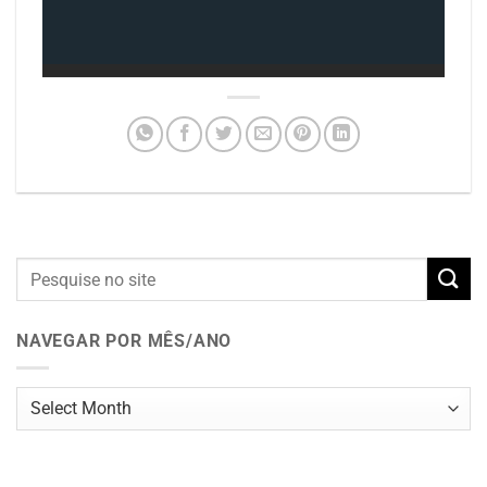
NAVEGAR POR MÊS/ANO
Navegar
por
mês/ano